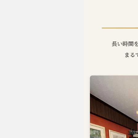
長い時間
まる