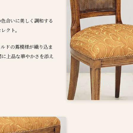
の色合いに美しく調和する
セレクト。
ールドの蔦模様が織り込ま
間に上品な華やかさを添え